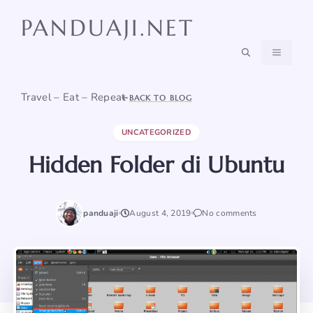
Skip
PANDUAJI.NET
to
content
MENU
Travel – Eat – Repeat
BACK TO BLOG
UNCATEGORIZED
Hidden Folder di Ubuntu
panduaji
August 4, 2019
No comments