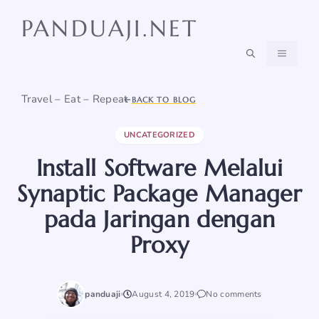
Skip
PANDUAJI.NET
to
content
MENU
Travel – Eat – Repeat
BACK TO BLOG
UNCATEGORIZED
Install Software Melalui
Synaptic Package Manager
pada Jaringan dengan
Proxy
panduaji
August 4, 2019
No comments