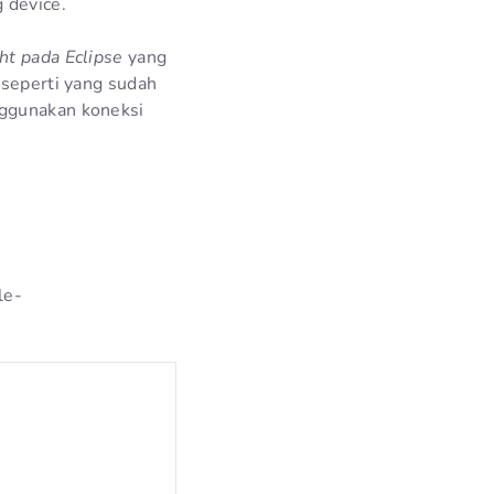
 device.
ht pada Eclipse
yang
seperti yang sudah
nggunakan koneksi
le-