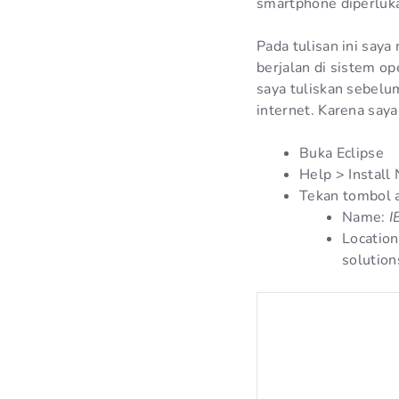
smartphone diperluk
Pada tulisan ini say
berjalan di sistem o
saya tuliskan sebelu
internet. Karena say
Buka Eclipse
Help > Install
Tekan tombol 
Name:
I
Location
solutio