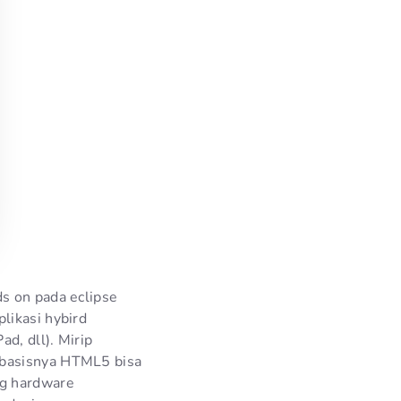
s on pada eclipse
likasi hybird
d, dll). Mirip
 basisnya HTML5 bisa
ng hardware