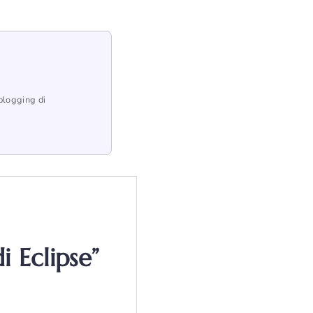
blogging di
i Eclipse”