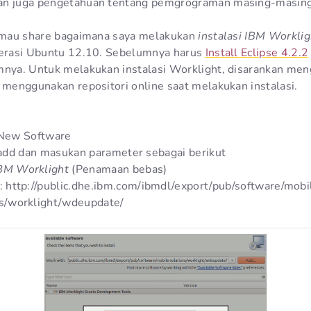
an juga pengetahuan tentang pemgrograman masing-masing
a mau share bagaimana saya melakukan
instalasi IBM Worklig
perasi Ubuntu 12.10. Sebelumnya harus
Install Eclipse 4.2.2
mnya. Untuk melakukan instalasi Worklight, disarankan me
a menggunakan repositori online saat melakukan instalasi.
 New Software
add dan masukan parameter sebagai berikut
BM Worklight
(Penamaan bebas)
: http://public.dhe.ibm.com/ibmdl/export/pub/software/mobi
ns/worklight/wdeupdate/