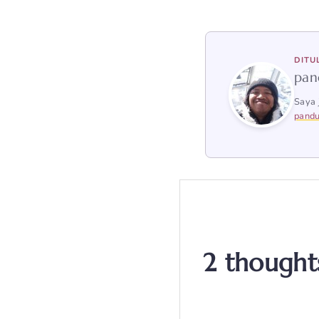
DITU
pan
Saya 
pandu
2 thoughts