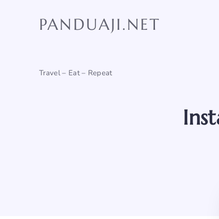
Skip
to
PANDUAJI.NET
content
Travel – Eat – Repeat
Ins