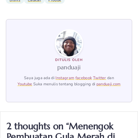
Bisnis
Catatan
Produk
DITULIS OLEH
panduaji
Saya juga ada di
Instagram
facebook
Twitter
dan
Youtube
Suka menulis tentang blogging di
panduaji.com
2 thoughts on “Menengok
Pembuatan Gula Merah di