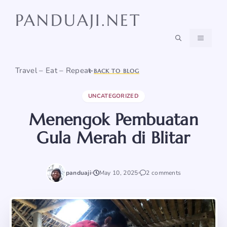
Skip
PANDUAJI.NET
to
content
MENU
Travel – Eat – Repeat
BACK TO BLOG
UNCATEGORIZED
Menengok Pembuatan
Gula Merah di Blitar
panduaji
May 10, 2025
2 comments