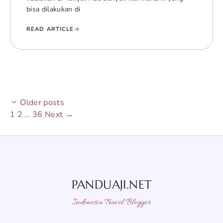
bisa dilakukan di
READ ARTICLE
Older posts
Page
Page
Page
1
2
…
36
Next
→
PANDUAJI.NET
Indonesia Travel Blogger