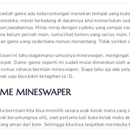
ukanlah game adu keberuntungan menekan tempat yang buk
matika, meski terkadang di dalamnya kita memerlukan sedi
an jawabannya. Mirip-mirip dengan sudoku yang sampai saa
a belum pernah main, cuma lihat temen yang serius main.
n game yang sederhana namun menantang. Tidak seribet s
ulisan ini tahu bagaimana rumusnya mineswaper, menginga
cepat. Game-game seperti ini sudah mulai dimainkan oleh 
rumus rahasia bermain mineswaper. Siapa tahu aja ada yan
ti saja bisa bikin ketagihan lo :D.
ME MINESWAPER
a berrmain kita bisa memilih secara acak kotak mana yang in
yak beruntungnya sih), saat pertama kali buka kotak maka a
yang aman dari bom. Sehingga kita bisa lanjutkan membuka k