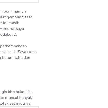
an bom, namun
kit gambling saat
t ini masih
 Menurut saya
udoku :D.
t perkembangan
anak-anak. Saya cuma
g belum tahu dan
gin kita buka. Jika
kan muncul banyak
otak selanjutnya.