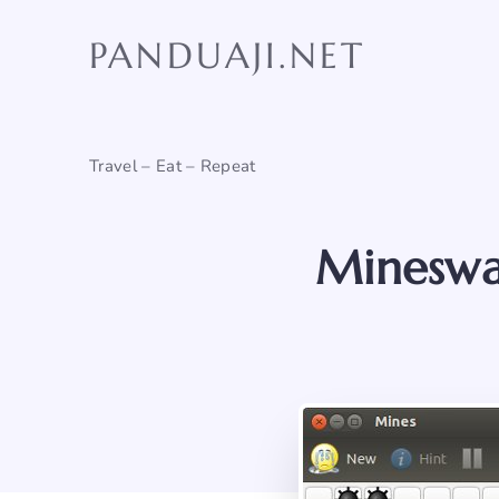
Skip
to
PANDUAJI.NET
content
Travel – Eat – Repeat
Mineswa