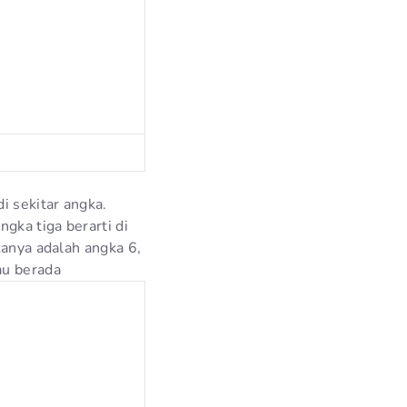
i sekitar angka.
gka tiga berarti di
kanya adalah angka 6,
au berada