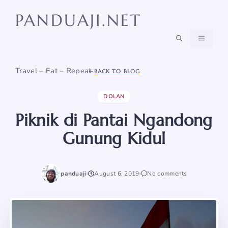
Skip
PANDUAJI.NET
to
content
MENU
Travel – Eat – Repeat
BACK TO BLOG
DOLAN
Piknik di Pantai Ngandong
Gunung Kidul
panduaji
August 6, 2019
No comments