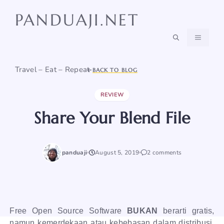
Skip
PANDUAJI.NET
to
content
MENU
Travel – Eat – Repeat
BACK TO BLOG
REVIEW
Share Your Blend File
panduaji
August 5, 2019
2 comments
Free Open Source Software
BUKAN
berarti gratis,
namun kemerdekaan atau kebebasan dalam distribusi,