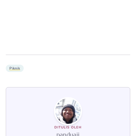
Piknik
DITULIS OLEH
panduaji