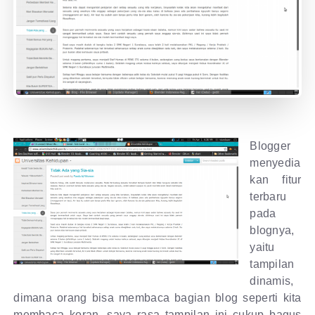
Blogger
menyedia
kan fitur
terbaru
pada
blognya,
yaitu
tampilan
dinamis,
dimana orang bisa membaca bagian blog seperti kita
membaca koran, saya rasa tampilan ini cukup bagus