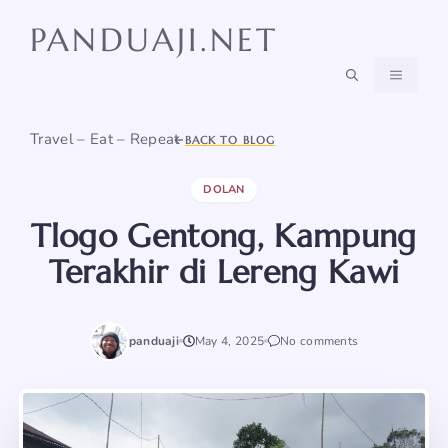
Skip
PANDUAJI.NET
to
content
MENU
Travel – Eat – Repeat
BACK TO BLOG
DOLAN
Tlogo Gentong, Kampung
Terakhir di Lereng Kawi
panduaji
May 4, 2025
No comments