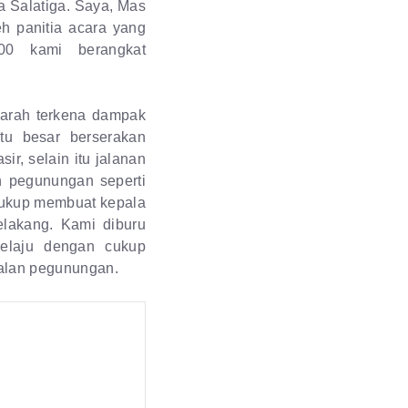
a Salatiga. Saya, Mas
h panitia acara yang
00 kami berangkat
parah terkena dampak
atu besar berserakan
ir, selain itu jalanan
n pegunungan seperti
 Cukup membuat kepala
elakang. Kami diburu
elaju dengan cukup
 jalan pegunungan.