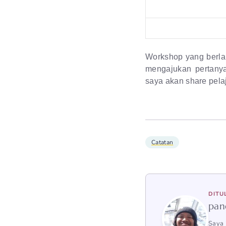
Workshop yang berlang
mengajukan pertany
saya akan share pela
Catatan
DITU
pan
Saya 