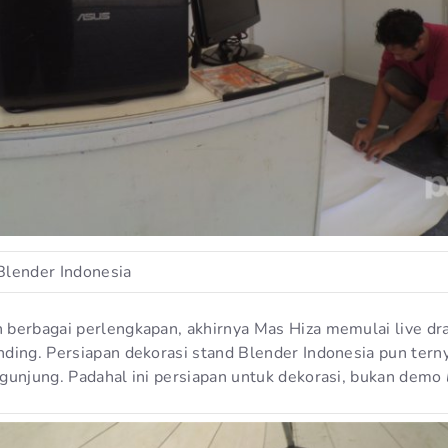
Blender Indonesia
berbagai perlengkapan, akhirnya Mas Hiza memulai live dr
ding. Persiapan dekorasi stand Blender Indonesia pun tern
gunjung. Padahal ini persiapan untuk dekorasi, bukan demo