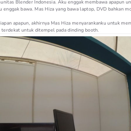
munitas Blender Indonesia. Aku enggak membawa apapun un
u enggak bawa. Mas Hiza yang bawa laptop, DVD bahkan moni
rsiapan apapun, akhirnya Mas Hiza menyarankanku untuk me
o terdekat untuk ditempel pada dinding booth.