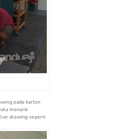
awing pada karton
yata menarik
live drawing
seperti