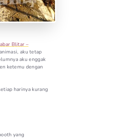
abar Blitar –
nimasi, aku tetap
ebelumnya aku enggak
engen ketemu dengan
setiap harinya kurang
booth yang