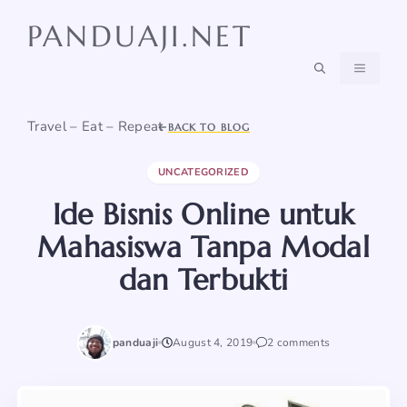
Skip
PANDUAJI.NET
to
content
MENU
Travel – Eat – Repeat
BACK TO BLOG
UNCATEGORIZED
Ide Bisnis Online untuk
Mahasiswa Tanpa Modal
dan Terbukti
panduaji
August 4, 2019
2 comments