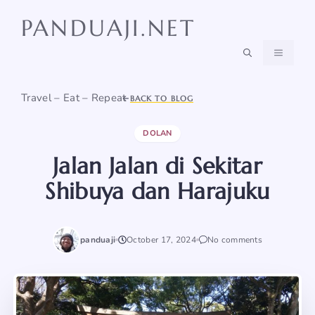
Skip
PANDUAJI.NET
to
content
MENU
Travel – Eat – Repeat
BACK TO BLOG
DOLAN
Jalan Jalan di Sekitar
Shibuya dan Harajuku
panduaji
October 17, 2024
No comments