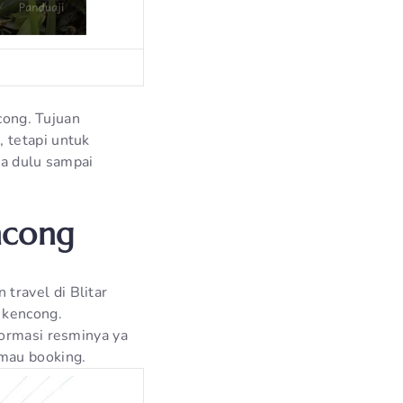
ncong. Tujuan
 tetapi untuk
ca dulu sampai
ncong
travel di Blitar
 kencong.
formasi resminya ya
 mau booking.