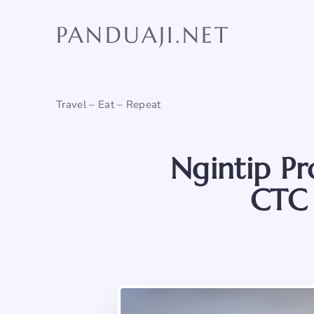
Skip
to
PANDUAJI.NET
content
Travel – Eat – Repeat
Ngintip P
CTC 