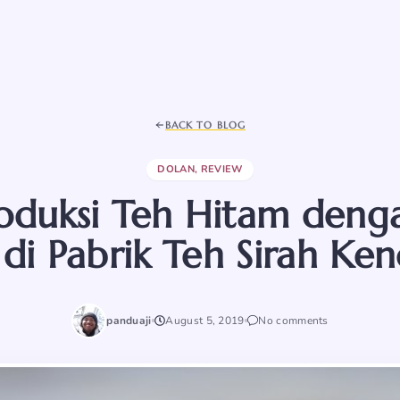
BACK TO BLOG
DOLAN
,
REVIEW
roduksi Teh Hitam den
di Pabrik Teh Sirah Ke
panduaji
August 5, 2019
No comments