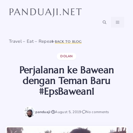
Skip
PANDUAJI.NET
to
content
MENU
Travel – Eat – Repeat
BACK TO BLOG
DOLAN
Perjalanan ke Bawean
dengan Teman Baru
#EpsBawean1
panduaji
August 5, 2019
No comments