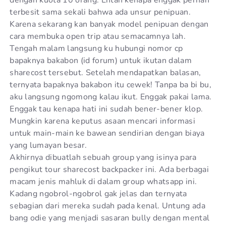
dengan kuota 10 orang. Entah kenapa enggak pernah
terbesit sama sekali bahwa ada unsur penipuan.
Karena sekarang kan banyak model penipuan dengan
cara membuka open trip atau semacamnya lah.
Tengah malam langsung ku hubungi nomor cp
bapaknya bakabon (id forum) untuk ikutan dalam
sharecost tersebut. Setelah mendapatkan balasan,
ternyata bapaknya bakabon itu cewek! Tanpa ba bi bu,
aku langsung ngomong kalau ikut. Enggak pakai lama.
Enggak tau kenapa hati ini sudah bener-bener klop.
Mungkin karena keputus asaan mencari informasi
untuk main-main ke bawean sendirian dengan biaya
yang lumayan besar.
Akhirnya dibuatlah sebuah group yang isinya para
pengikut tour sharecost backpacker ini. Ada berbagai
macam jenis mahluk di dalam group whatsapp ini.
Kadang ngobrol-ngobrol gak jelas dan ternyata
sebagian dari mereka sudah pada kenal. Untung ada
bang odie yang menjadi sasaran bully dengan mental