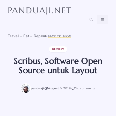
Skip
PANDUAJI.NET
to
content
MENU
Travel – Eat – Repeat
BACK TO BLOG
REVIEW
Scribus, Software Open
Source untuk Layout
panduaji
August 5, 2019
No comments