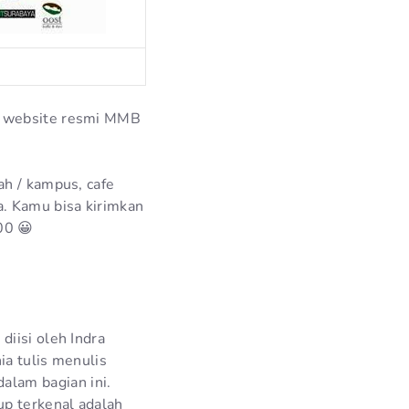
di website resmi MMB
ah / kampus, cafe
. Kamu bisa kirimkan
00 😀
iisi oleh Indra
ia tulis menulis
lam bagian ini.
up terkenal adalah