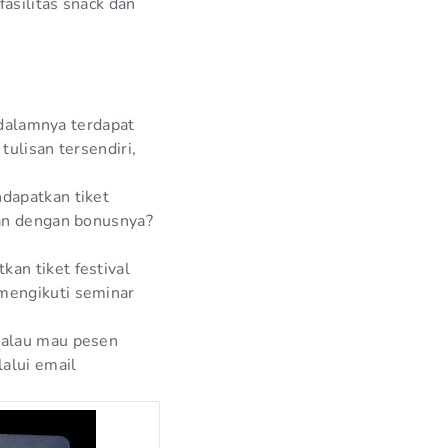
asilitas snack dan
 dalamnya terdapat
tulisan tersendiri,
dapatkan tiket
ran dengan bonusnya?
an tiket festival
mengikuti seminar
kalau mau pesen
alui email