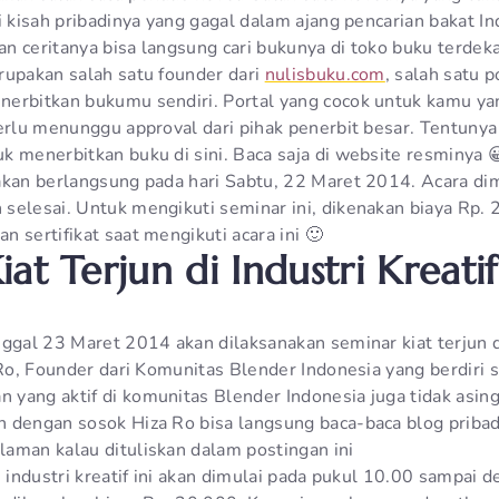
i kisah pribadinya yang gagal dalam ajang pencarian bakat In
n ceritanya bisa langsung cari bukunya di toko buku terdek
rupakan salah satu founder dari
nulisbuku.com
, salah satu 
erbitkan bukumu sendiri. Portal yang cocok untuk kamu ya
perlu menunggu approval dari pihak penerbit besar. Tentuny
k menerbitkan buku di sini. Baca saja di website resminya 
akan berlangsung pada hari Sabtu, 22 Maret 2014. Acara di
selesai. Untuk mengikuti seminar ini, dikenakan biaya Rp.
 sertifikat saat mengikuti acara ini 🙂
at Terjun di Industri Kreatif
ggal 23 Maret 2014 akan dilaksanakan seminar kiat terjun di
 Ro, Founder dari Komunitas Blender Indonesia yang berdiri 
yang aktif di komunitas Blender Indonesia juga tidak asing
 dengan sosok Hiza Ro bisa langsung baca-baca blog priba
aman kalau dituliskan dalam postingan ini
i industri kreatif ini akan dimulai pada pukul 10.00 sampai 