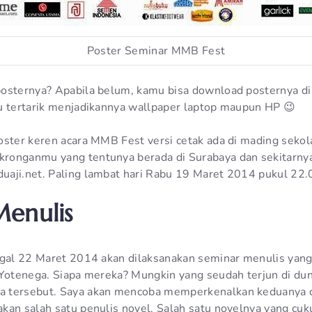
Poster Seminar MMB Fest
posternya? Apabila belum, kamu bisa download posternya 
u tertarik menjadikannya wallpaper laptop maupun HP 😉
oster keren acara MMB Fest versi cetak ada di mading sekol
ronganmu yang tentunya berada di Surabaya dan sekitarnya
aji.net. Paling lambat hari Rabu 19 Maret 2014 pukul 22.
enulis
ggal 22 Maret 2014 akan dilaksanakan seminar menulis yang d
 Yotenega. Siapa mereka? Mungkin yang seudah terjun di dun
 tersebut. Saya akan mencoba memperkenalkan keduanya da
kan salah satu penulis novel. Salah satu novelnya yang cuk