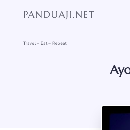
Skip
to
PANDUAJI.NET
content
Travel – Eat – Repeat
Ayo