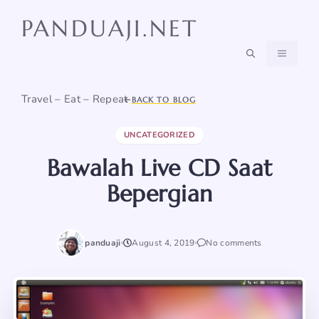
Skip
PANDUAJI.NET
to
content
MENU
Travel – Eat – Repeat
BACK TO BLOG
UNCATEGORIZED
Bawalah Live CD Saat
Bepergian
panduaji
August 4, 2019
No comments