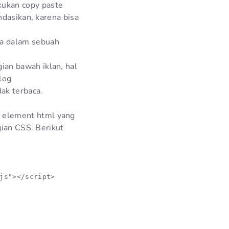
ukan copy paste
ndasikan, karena bisa
da dalam sebuah
ian bawah iklan, hal
log
dak terbaca.
 element html yang
gian CSS. Berikut
js"></script>
