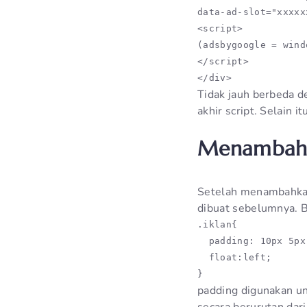
data-ad-slot="xxxxx
<script>

(adsbygoogle = wind
</script>

</div>
Tidak jauh berbeda 
akhir script. Selain
Menambah
Setelah menambahkan 
dibuat sebelumnya. B
.iklan{

  padding: 10px 5px
  float:left;

}
padding digunakan un