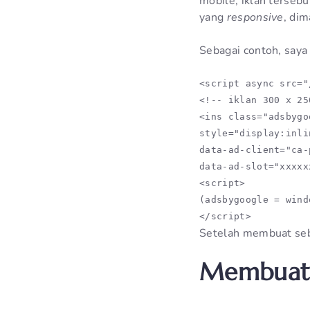
mobile, iklan tersebu
yang
responsive
, dim
Sebagai contoh, saya
<script async src="
<!-- iklan 300 x 250
<ins class="adsbygoo
style="display:inli
data-ad-client="ca-
data-ad-slot="xxxxx
<script>

(adsbygoogle = wind
</script>
Setelah membuat seb
Membuat 