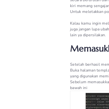
secara berurutan dari
kiri memang sengajar 
Untuk meletakkan posi
Kalau kamu ingin mel
juga jangan lupa uba
lain ya dipersilakan.
Memasukk
Setelah berhasil mem
Buka halaman templat
yang digunakan memil
Sebelum memasukkan
bawah ini