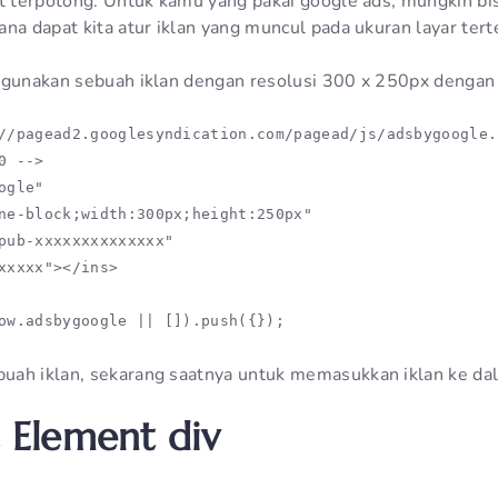
t terpotong. Untuk kamu yang pakai google ads, mungkin bisa
ana dapat kita atur iklan yang muncul pada ukuran layar tert
 gunakan sebuah iklan dengan resolusi 300 x 250px dengan s
//pagead2.googlesyndication.com/pagead/js/adsbygoogle.
 -->

gle"

ne-block;width:300px;height:250px"

pub-xxxxxxxxxxxxxx"

xxxxx"></ins>

ow.adsbygoogle || []).push({});

uah iklan, sekarang saatnya untuk memasukkan iklan ke d
Element div