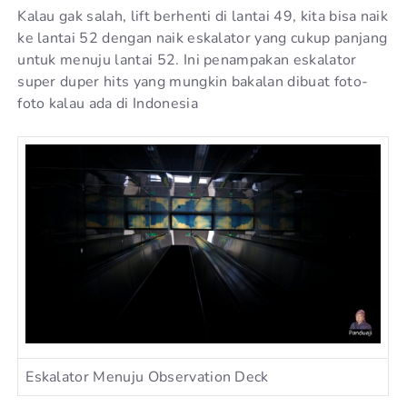
Kalau gak salah, lift berhenti di lantai 49, kita bisa naik
ke lantai 52 dengan naik eskalator yang cukup panjang
untuk menuju lantai 52. Ini penampakan eskalator
super duper hits yang mungkin bakalan dibuat foto-
foto kalau ada di Indonesia
Eskalator Menuju Observation Deck