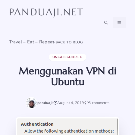
Skip
PANDUAJI.NET
to
content
MENU
Travel – Eat – Repeat
BACK TO BLOG
UNCATEGORIZED
Menggunakan VPN di
Ubuntu
panduaji
August 4, 2019
3 comments