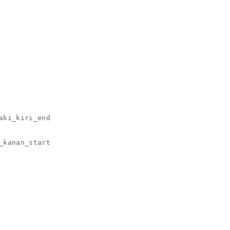
aki_kiri_end

_kanan_start
