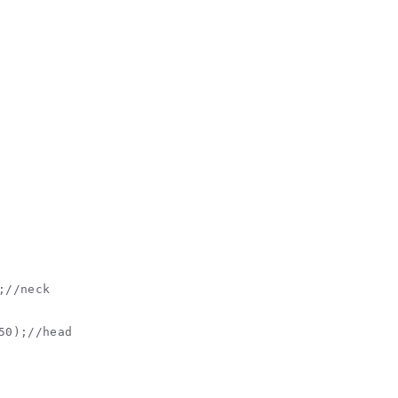
;//neck

50);//head
