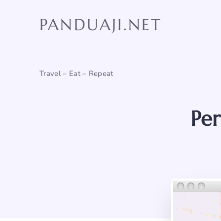
Skip
to
PANDUAJI.NET
content
Travel – Eat – Repeat
Pe