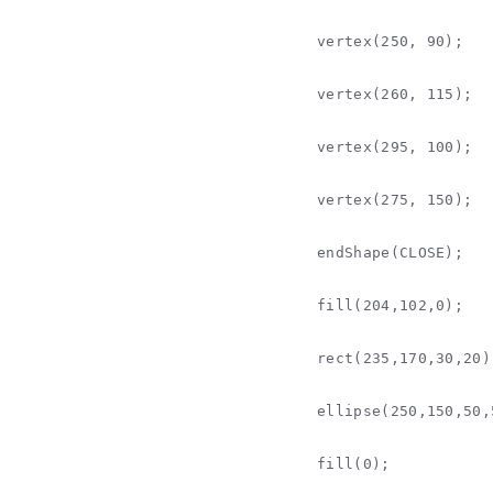
vertex(250, 90);

vertex(260, 115);

vertex(295, 100);

vertex(275, 150);

endShape(CLOSE);

fill(204,102,0);

rect(235,170,30,20)
ellipse(250,150,50,
fill(0);
