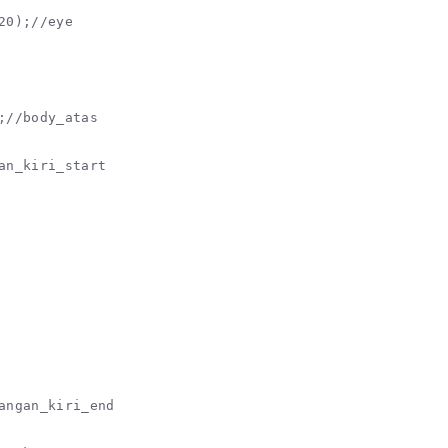
20);//eye

;//body_atas

an_kiri_start

angan_kiri_end
