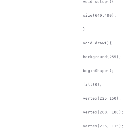
void setup(){

size(640,480);

}

void draw(){

background(255);

beginShape();

fill(0);

vertex(225,150);

vertex(200, 100);

vertex(235, 115);
