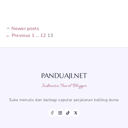
Newer posts
Page
Page
Page
←
Previous
1
…
12
13
PANDUAJI.NET
Indonesia Travel Blogger
Suka menulis dan berbagi seputar perjalanan keliling dunia