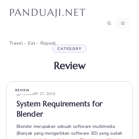
Skip
PANDUAJI.NET
to
content
MENU
Travel – Eat – Repeat
CATEGORY
Review
REVIEW
FEBRUARY 27, 2010
System Requirements for
Blender
Blender merupakan sebuah software multimedia
(Banyak yang mengartikan software 3D) yang sudah