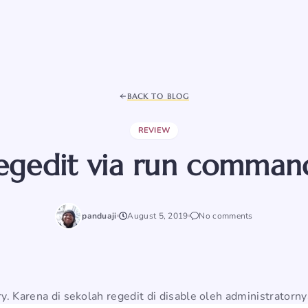
BACK TO BLOG
REVIEW
egedit via run comma
panduaji
August 5, 2019
No comments
try. Karena di sekolah regedit di disable oleh administrator