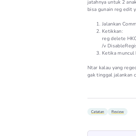
jatahnya untuk 2 anak
bisa gunain reg edit 
Jalankan Comm
Ketikkan:
reg delete HK
/v DisableRegi
Ketika muncul k
Ntar kalau yang reged
gak tinggal jalankan
Catatan
Review