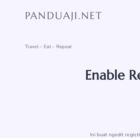
Skip
to
PANDUAJI.NET
content
Travel – Eat – Repeat
Enable R
Ini buat ngedit regis