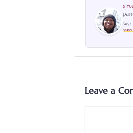
DITU
pan
Saya 
pandu
Leave a C
Comment