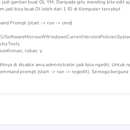
 jadi gantian buat OL YM. Daripada gitu mending kita edit aj
ym jadi bisa buat Ol lebih dari 1 ID di Komputer tersebut
and Prompt (start -> run -> cmd)
CUSoftwareMicrosoftWindowsCurrentVersionPoliciesSyst
stryTools
onfirmasi, isikan: y
itnya di disable ama administrator jadi bisa ngedit. Untuk n
 command prompt (start -> run -> regedit). Semoga berguna