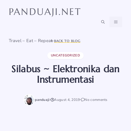
Skip
PANDUAJI.NET
to
content
MENU
Travel – Eat – Repeat
BACK TO BLOG
UNCATEGORIZED
Silabus ~ Elektronika dan
Instrumentasi
panduaji
August 4, 2019
No comments