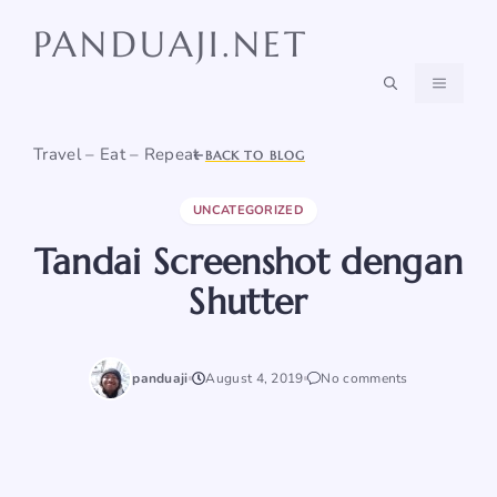
Skip
PANDUAJI.NET
to
content
MENU
Travel – Eat – Repeat
BACK TO BLOG
UNCATEGORIZED
Tandai Screenshot dengan
Shutter
panduaji
August 4, 2019
No comments