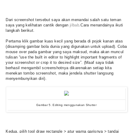
Dari screenshot tersebut saya akan menandai salah satu teman
saya yang kelihatan cantik dengan
jilbab
.
Cara menandainya ikuti
langkah berikut.
Pertama klik gambar kuas kecil yang berada di pojok kanan atas
(disamping gambar bola dunia yang digunakan untuk upload). Coba
mouse over pada gambar yang saya maksud, maka akan muncul
tulisan “use the built in editor to highlight important fragments of
your screenshot or crop it to desired size”. (Maaf saya tidak
berhasil mengambil screenshotnya dikarenakan setiap kita
menekan tombo screenshot, maka jendela shutter langsung
menyembunyikan diri).
Gambar 5. Editing menggunakan Shutter
Kedua, pilih tool draw rectangle > atur warna garisnya > tandai