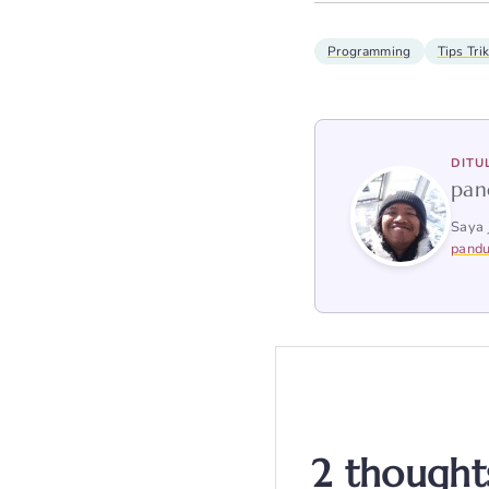
Programming
Tips Tri
DITU
pan
Saya 
pandu
2 thought