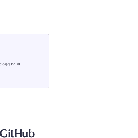
blogging di
 GitHub