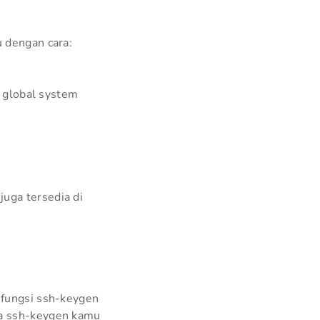
 dengan cara:
t global system
uga tersedia di
 fungsi ssh-keygen
pa ssh-keygen kamu