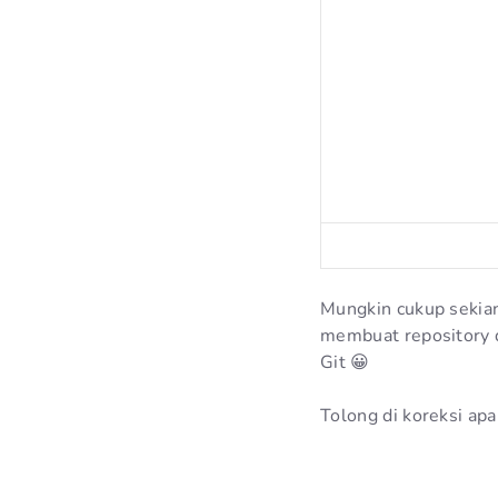
Mungkin cukup sekian
membuat repository d
Git 😀
Tolong di koreksi ap