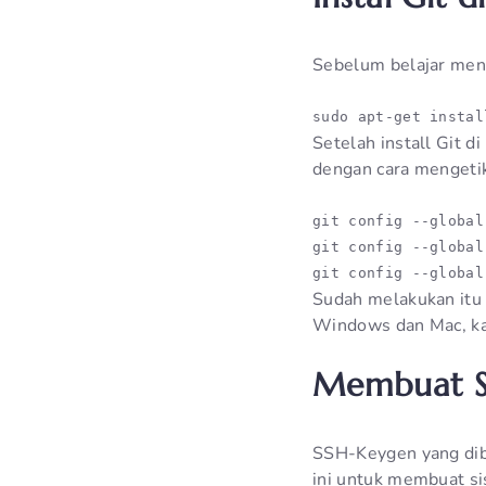
Sebelum belajar meng
sudo apt-get instal
Setelah install Git d
dengan cara mengetik
git config --global
git config --global
Sudah melakukan itu 
Windows dan Mac, kal
Membuat S
SSH-Keygen yang dibu
ini untuk membuat s