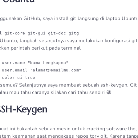
gunakan GitHub, saya install git langsung di laptop Ubuntu
l git-core git-gui git-doc gitg
i Ubuntu, langkah selanjutnya saya melakukan konfigurasi gi
kan perintah berikut pada terminal
 user.name "Nama Lengkapmu"

 user.email "alamat@emailmu.com"

semua? Selanjutnya saya membuat sebuah ssh-keygen. Git j
au mau tahu caranya silakan cari tahu sendiri 😀
SH-Keygen
at ini bukanlah sebuah mesin untuk cracking software lho,
istem keamanan saat mengakses repository git. Karena tan