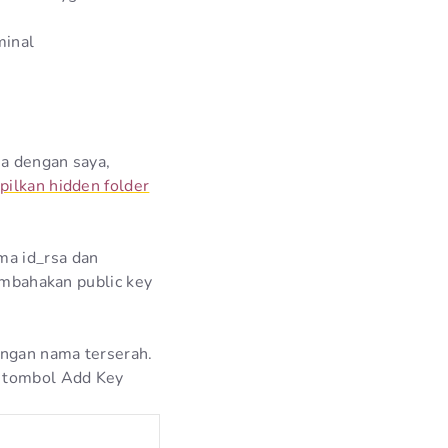
minal
ma dengan saya,
ilkan hidden folder
ma id_rsa dan
tambahakan public key
engan nama terserah.
n tombol Add Key