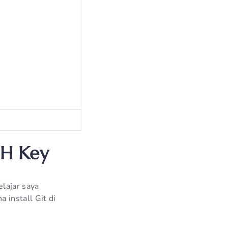
SH Key
lajar saya
 install Git di