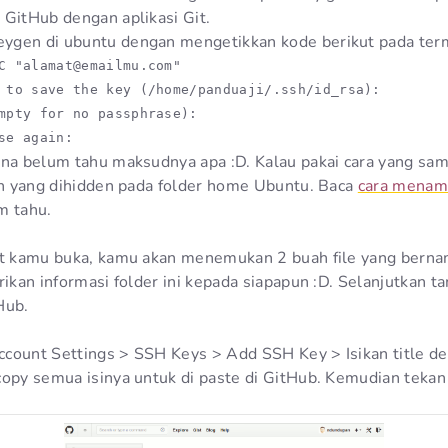
 GitHub dengan aplikasi Git.
ygen di ubuntu dengan mengetikkan kode berikut pada ter
C "alamat@emailmu.com"

 to save the key (/home/panduaji/.ssh/id_rsa):

mpty for no passphrase):

se again:
ena belum tahu maksudnya apa :D. Kalau pakai cara yang sa
ssh yang dihidden pada folder home Ubuntu. Baca
cara menamp
m tahu.
ut kamu buka, kamu akan menemukan 2 buah file yang berna
rikan informasi folder ini kepada siapapun :D. Selanjutkan 
Hub.
count Settings > SSH Keys > Add SSH Key > Isikan title d
copy semua isinya untuk di paste di GitHub. Kemudian teka