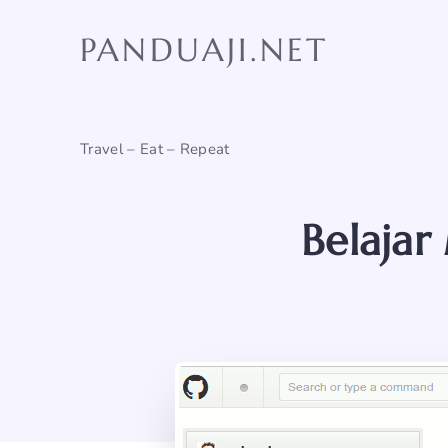
Skip
to
PANDUAJI.NET
content
Travel – Eat – Repeat
Belaja