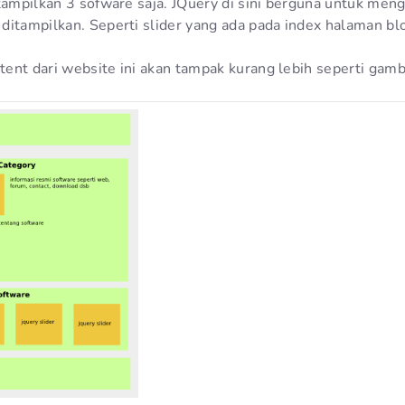
itampilkan 3 sofware saja. JQuery di sini berguna untuk men
itampilkan. Seperti slider yang ada pada index halaman blo
ntent dari website ini akan tampak kurang lebih seperti gamb