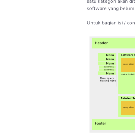
satu kategori akan d
software yang belum d
Untuk bagian isi / co