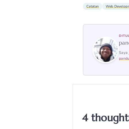
Catatan
Web Develop
DITU
pan
Saya 
pandu
4 thought