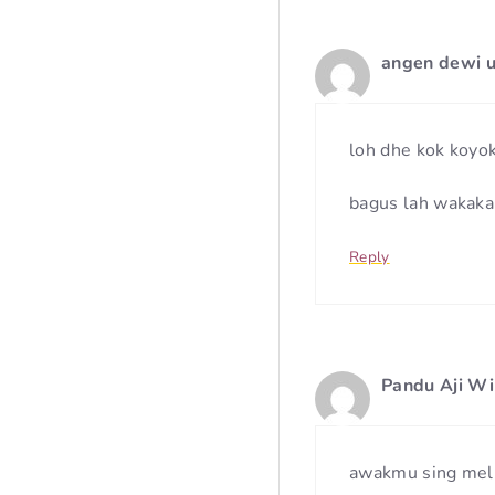
angen dewi 
loh dhe kok koyok
bagus lah wakaka
Reply
Pandu Aji W
awakmu sing melu