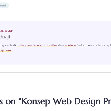
ment
LIS OLEH
duaji
juga ada di
Instagram
facebook
Twitter
dan
Youtube
Suka menulis tentang 
aji.com
s on “Konsep Web Design Pr