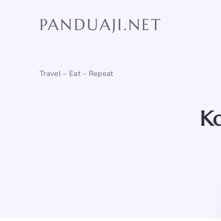
Skip
to
PANDUAJI.NET
content
Travel – Eat – Repeat
Ko