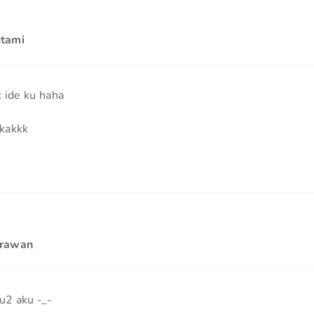
utami
 ide ku haha
kakkk
irawan
2 aku -_-