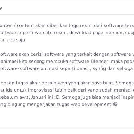
ge
konten / content akan diberikan logo resmi dari software ter
 softwae seperti website resmi, download page, version, sup
an apa saja.
software akan berisi software yang terkait dengan software 
 animasi kita sedang membuka software Blender, maka pada
oftware-software animasi seperti pencil, synfig dan sebagai
konsep tugas akhir desain web yang akan saya buat. Semoga 
ide untuk improvisasi lebih baik dari yang sudah menjadi dr
sebelum awal Januari ini :D. Semoga juga bisa menjadi inspi
ang bingung mengerjakan tugas web development 😀