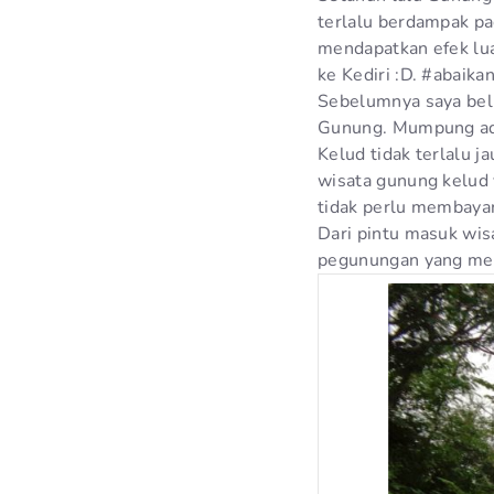
terlalu berdampak pad
mendapatkan efek lu
ke Kediri :D. #abaika
Sebelumnya saya bel
Gunung. Mumpung ada
Kelud tidak terlalu j
wisata gunung kelud 
tidak perlu membayar
Dari pintu masuk wis
pegunungan yang meli