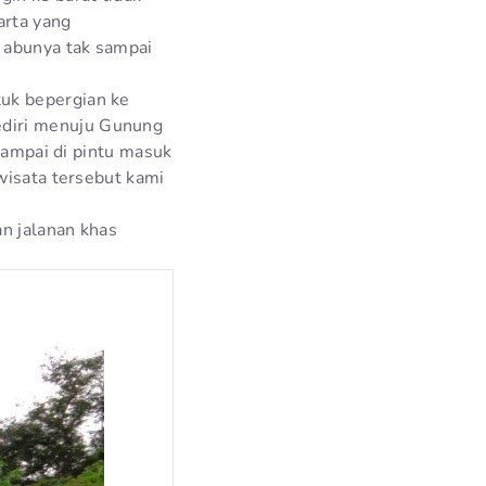
arta yang
 abunya tak sampai
uk bepergian ke
ediri menuju Gunung
 sampai di pintu masuk
wisata tersebut kami
n jalanan khas