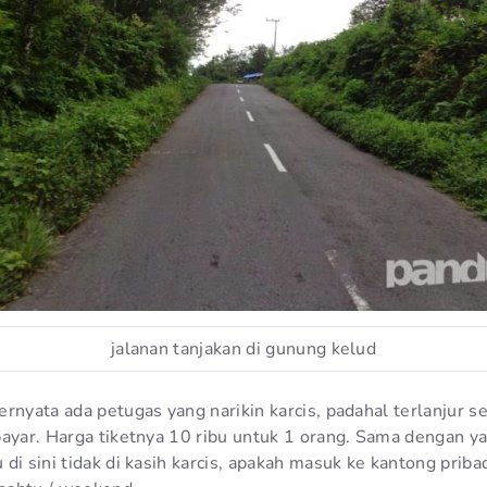
jalanan tanjakan di gunung kelud
ernyata ada petugas yang narikin karcis, padahal terlanjur 
ayar. Harga tiketnya 10 ribu untuk 1 orang. Sama dengan yan
di sini tidak di kasih karcis, apakah masuk ke kantong pribad