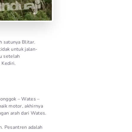
h satunya Blitar.
tidak untuk jalan-
u setelah
 Kediri.
 Ponggok – Wates –
naik motor, akhirnya
gan arah dari Wates.
h. Pesantren adalah