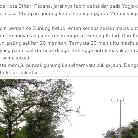
a Kota Blitar. Padahal jaraknya lebih dekat daripada Yogjak
ar biasa. Mungkin gunung kelud sedang
nggudo
Merapi yang
n
um pernah ke Gunung Kelud, entah kenapa selalu malas unt
 temannya langsung cus menuju ke Gunung Kelud. Dari K
auh, paling sekitar 20 menitan. Ternyata 20 menit itu masih
yang pada saat itu tidak dijaga. Sehingga untuk masuk area 
 sama sekali.
ata menuju puncak gunung kelud ternyata cukup jauh. Denga
uk liuk bak ular.