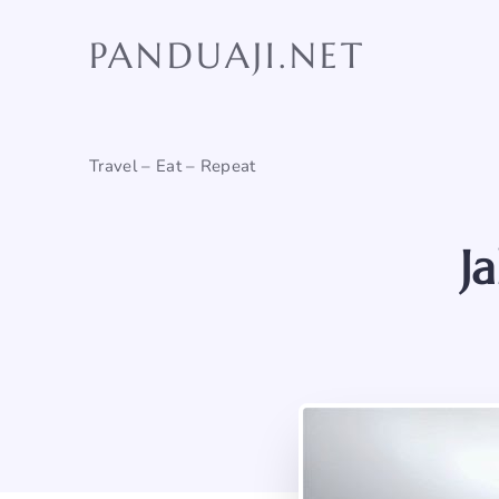
Skip
to
PANDUAJI.NET
content
Travel – Eat – Repeat
J