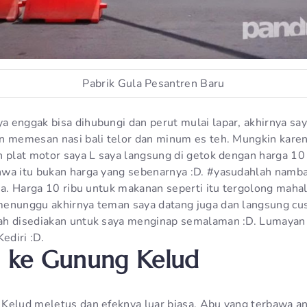
Pabrik Gula Pesantren Baru
 enggak bisa dihubungi dan perut mulai lapar, akhirnya sa
n memesan nasi bali telor dan minum es teh. Mungkin karen
 plat motor saya L saya langsung di getok dengan harga 10 r
wa itu bukan harga yang sebenarnya :D. #yasudahlah namba
ja. Harga 10 ribu untuk makanan seperti itu tergolong mahal
menunggu akhirnya teman saya datang juga dan langsung c
ah disediakan untuk saya menginap semalaman :D. Lumayan
ediri :D.
an ke Gunung Kelud
Kelud meletus dan efeknya luar biasa. Abu yang terbawa ang