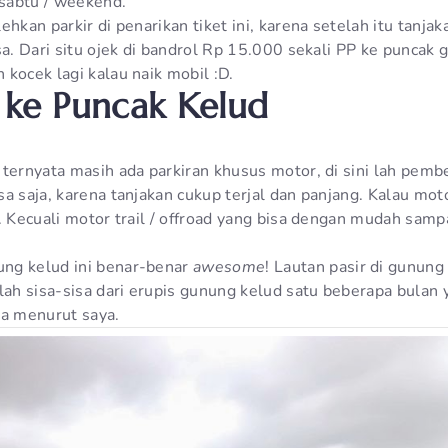
 sabtu / weekend.
ehkan parkir di penarikan tiket ini, karena setelah itu tanjak
sa. Dari situ ojek di bandrol Rp 15.000 sekali PP ke puncak 
kocek lagi kalau naik mobil :D.
i ke Puncak Kelud
ternyata masih ada parkiran khusus motor, di sini lah pemb
a saja, karena tanjakan cukup terjal dan panjang. Kalau moto
. Kecuali motor trail / offroad yang bisa dengan mudah samp
ng kelud ini benar-benar
awesome
! Lautan pasir di gunung
alah sisa-sisa dari erupis gunung kelud satu beberapa bulan
sa menurut saya.