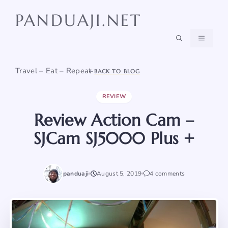
Skip
PANDUAJI.NET
to
content
MENU
Travel – Eat – Repeat
BACK TO BLOG
REVIEW
Review Action Cam –
SJCam SJ5000 Plus +
panduaji
August 5, 2019
4 comments